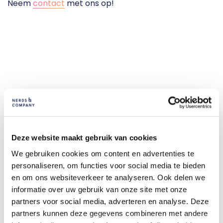
Neem 
contact
 met ons op!
Onze succesverhalen
Onze Nerds zijn professional als het gaat om
Deze website maakt gebruik van cookies
technische termen, maar wat kun je ermee? Niets
We gebruiken cookies om content en advertenties te
geeft het beter weer dan een greep uit ons werk.
personaliseren, om functies voor social media te bieden
Hierbij presenteren wij een mooie mix van design en
en om ons websiteverkeer te analyseren. Ook delen we
techniek. Let’s get Nerdy!
informatie over uw gebruik van onze site met onze
partners voor social media, adverteren en analyse. Deze
partners kunnen deze gegevens combineren met andere