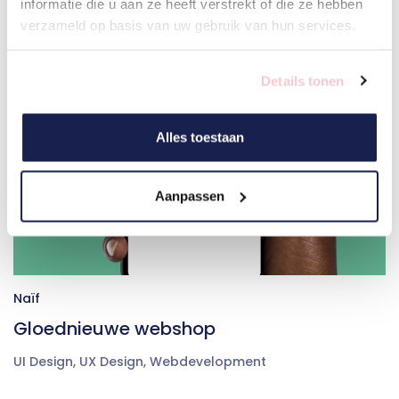
informatie die u aan ze heeft verstrekt of die ze hebben
verzameld op basis van uw gebruik van hun services.
Details tonen
Alles toestaan
Aanpassen
Naïf
Gloednieuwe webshop
UI Design
,
UX Design
,
Webdevelopment