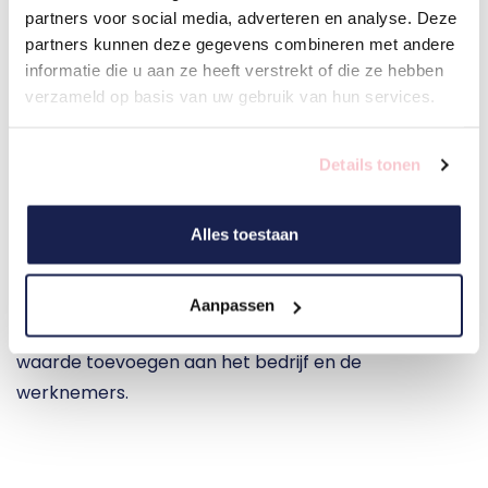
taken. Daarnaast helpt efficiënt werken bij het 
partners voor social media, adverteren en analyse. Deze
verminderen van fouten en het minimaliseren van 
partners kunnen deze gegevens combineren met andere
risico's, wat weer leidt tot een betere naleving van 
informatie die u aan ze heeft verstrekt of die ze hebben
wet- en regelgeving. Door een goed werkend HR-
verzameld op basis van uw gebruik van hun services.
systeem worden de processen gestroomlijnd, 
informatie gecentraliseerd en de communicatie 
Details tonen
verbeterd. Dit draagt bij aan een hogere 
betrokkenheid van medewerkers, wat leidt tot een 
Alles toestaan
hogere tevredenheid en betrokkenheid op de 
werkvloer. 
Aanpassen
Door efficiënt te werken kan de HR-afdeling meer 
waarde toevoegen aan het bedrijf en de 
werknemers.