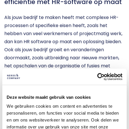
efficiëntie met HR-software op maat
Als jouw bedrijf te maken heeft met complexe HR-
processen of specifieke eisen heeft, zoals het 
hebben van veel werknemers of projectmatig werk, 
dan kan HR software op maat een oplossing bieden. 
Ook als jouw bedrijf groeit en veranderingen 
doormaakt, zoals uitbreiding naar nieuwe markten, 
het opschalen van de organisatie of fusies met 
andere bedrijven, kan op maat gemaakte HR 
software helpen om HR-processen te stroomlijnen 
en efficiëntie te vergroten.
Deze website maakt gebruik van cookies
Efficiënt werken heeft veel voordelen voor jouw HR-
We gebruiken cookies om content en advertenties te
afdeling. Er wordt namelijk meer werk gedaan in 
personaliseren, om functies voor social media te bieden
en om ons websiteverkeer te analyseren. Ook delen we
minder tijd, wat zorgt voor meer tijd voor belangrijke 
informatie over uw gebruik van onze site met onze