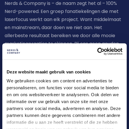
Nerds & Company is – de naam zegt het al – 100% 
Nerd-powered. Een groep fanatiekelingen die met 
laserfocus werkt aan elk project. Want middelmaat 
en mainstream, daar doen we niet aan. Het 
allerbeste resultaat bereiken we door alle mooie 
marketingpraatjes te skippen. Bij ons geen gouden 
beloftes, onhaalbare verwachtingen en grote ego’s. 
Wij willen gewoon goed werk leveren. 
Gestructureerd, met duidelijke afspraken en to the 
Deze website maakt gebruik van cookies
point. Voor een eindresultaat dat simpelweg 
We gebruiken cookies om content en advertenties te
geweldig in elkaar zit.
personaliseren, om functies voor social media te bieden
en om ons websiteverkeer te analyseren. Ook delen we
informatie over uw gebruik van onze site met onze
Lees meer over ons
partners voor social media, adverteren en analyse. Deze
partners kunnen deze gegevens combineren met andere
informatie die u aan ze heeft verstrekt of die ze hebben