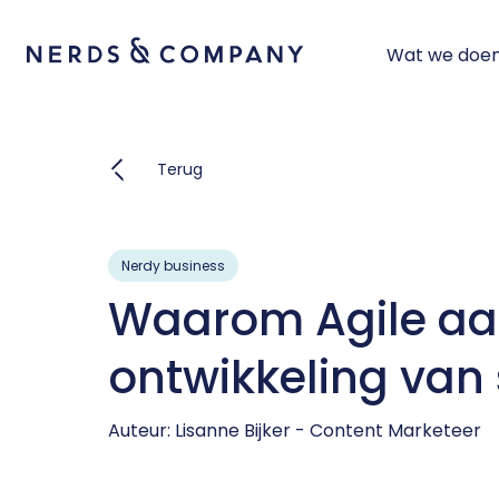
Wat we doe
Terug
Nerdy business
Waarom Agile aan 
ontwikkeling van
Auteur: Lisanne Bijker - Content Marketeer
Software ontwikkelen
IT consultancy
UI Design
Angular
Aan de slag met de juiste
maatwerk oplossing
UX Design
Designsprint
Vue/Nu