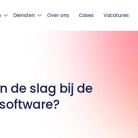
n
Diensten
Over ons
Cases
Vacatures
de slag bij de 
 software?
xt