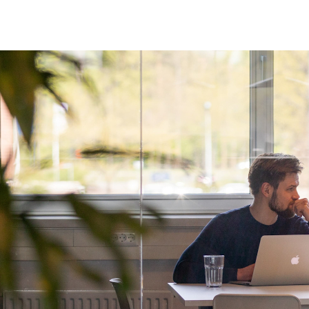
Customer journeys
Software koppelen
Prototyping
Ruby on
We laten systemen met elkaar
Data analyses
Gebruikerstesten
Elixir
communiceren
Design research
Design system
Flutter
Software doorontwikkelen
Blog
UX audits
Continuous integration
Typescr
Vanuit een roadmap verder
Lees inspirerende artikelen en
bouwen aan jouw doelen
praktische tips.
Podcast
Luister naar boeiende
gesprekken in onze eigen
NerdTalks.