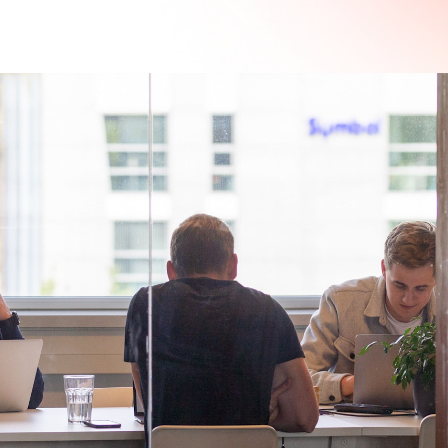
Digitale platformen
Smart industry
 Rails
Digitale portalen
Onderwijs
Applicaties
Overheid
Mobiele Apps
Gezondheidszorg
ipt
Integraties
Woningcorporaties
ERP-systemen
Bouw
API's
HR
Logistiek
Standaard software vs maatwerk
Horeca
software: De voordelen van maatw
software
Standaard software vs
maatwerk software: D
voordelen van