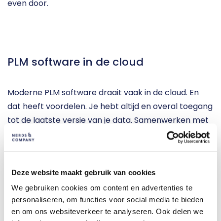
even door.
PLM software in de cloud
Moderne PLM software draait vaak in de cloud. En 
dat heeft voordelen. Je hebt altijd en overal toegang 
tot de laatste versie van je data. Samenwerken met 
leveranciers of externe partners wordt een stuk 
makkelijker. En realtime dashboards geven inzicht in 
bottlenecks, status en voortgang. Zo hou je grip op je 
Deze website maakt gebruik van cookies
processen en kun je sneller beslissingen nemen.
We gebruiken cookies om content en advertenties te
personaliseren, om functies voor social media te bieden
Bij Nerds & Company zorgen we dat jouw PLM-
en om ons websiteverkeer te analyseren. Ook delen we
systeem veilig, snel en betrouwbaar is. Gehost in de 