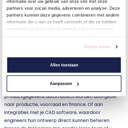
informatie over uw gebruik van onze site met onze
cloud, of on-premise als je dat liever hebt.
partners voor social media, adverteren en analyse. Deze
partners kunnen deze gegevens combineren met andere
informatie die u aan ze heeft verstrekt of die ze hebben
verzameld op basis van uw gebruik van hun services.
PLM systeem integraties
Details tonen
Nu je weet wat een plm systeem is en waarom het zo 
waardevol is, gaan we een stap verder. Want de 
Alles toestaan
echte kracht van maatwerk plm software komt pas 
tot leven als het goed geïntegreerd is. Denk aan een 
Aanpassen
koppeling met je ERP-systeem, zodat 
productgegevens automatisch worden doorgezet 
naar productie, voorraad en finance. Of aan 
integraties met je CAD software, waardoor 
engineers hun ontwerp direct kunnen beheren 