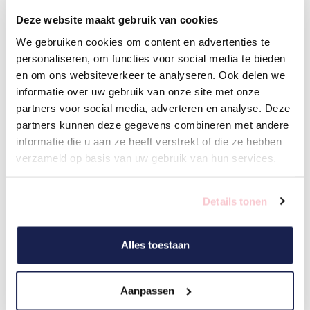
nieuwe systeem, zodat je een naadloze 
Deze website maakt gebruik van cookies
overgang ervaart.
We gebruiken cookies om content en advertenties te
personaliseren, om functies voor social media te bieden
Training en testen: in de trainings- en testfase 
en om ons websiteverkeer te analyseren. Ook delen we
zorgen we ervoor dat alle gebruikers 
informatie over uw gebruik van onze site met onze
uitgebreide training krijgen in het gebruik van 
partners voor social media, adverteren en analyse. Deze
het nieuwe systeem. Vervolgens voeren we 
partners kunnen deze gegevens combineren met andere
rigoureuze tests uit om te garanderen dat alles 
informatie die u aan ze heeft verstrekt of die ze hebben
verzameld op basis van uw gebruik van hun services.
correct functioneert en voldoet aan de 
gestelde eisen.
Details tonen
Implementatie en evaluatie: ten slotte zetten 
we het ERP systeem live en integreren we het in 
Alles toestaan
de dagelijkse operaties van je bedrijf. We 
monitoren voortdurend de prestaties van het 
Aanpassen
systeem en voeren indien nodig aanpassingen 