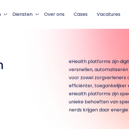
n
Diensten
Over ons
Cases
Vacatures
 
eHealth platforms zijn dig
versnellen, automatiseren 
voor zowel zorgverleners 
efficiënter, toegankelijke
eHealth platforms zijn sp
unieke behoeften van speci
nerds krijgen daar energie
xt