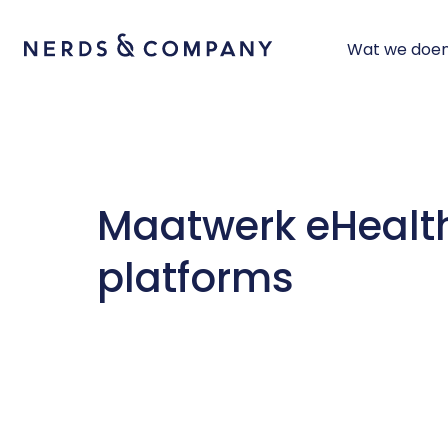
Wat we doe
Maatwerk eHealth
platforms
Software ontwikkelen
IT consultancy
UI Design
Angular
Aan de slag met de juiste
maatwerk oplossing
UX Design
Designsprint
Vue/Nu