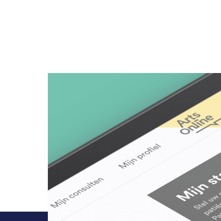
Customer journeys
Software koppelen
Prototyping
Ruby on
We laten systemen met elkaar
Data analyses
Gebruikerstesten
Elixir
communiceren
Design research
Design system
Flutter
Software doorontwikkelen
Blog
UX audits
Continuous integration
Typescr
Vanuit een roadmap verder
Lees inspirerende artikelen en
bouwen aan jouw doelen
praktische tips.
Podcast
Luister naar boeiende
gesprekken in onze eigen
NerdTalks.