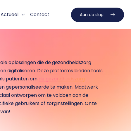
Actueel
Contact
Aan de slag
itale oplossingen die de gezondheidszorg 
en digitaliseren. Deze platforms bieden tools 
als patiënten om 
de gezondheidszorg
r en gepersonaliseerde te maken. Maatwerk 
eciaal ontworpen om te voldoen aan de 
fieke gebruikers of zorginstellingen. Onze 
 van! 