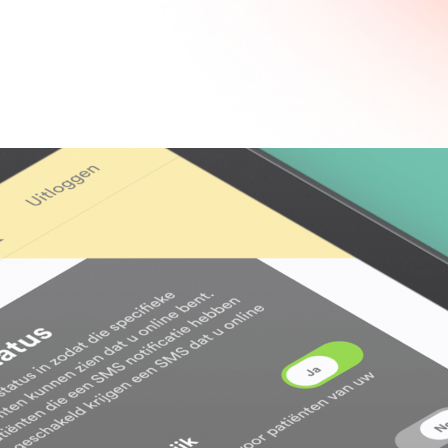
Digitale platformen
Smart industry
 Rails
Digitale portalen
Onderwijs
Applicaties
Overheid
Mobiele Apps
Gezondheidszorg
ipt
Integraties
Woningcorporaties
ERP-systemen
Bouw
API's
HR
Logistiek
Standaard software vs maatwerk
Horeca
software: De voordelen van maatw
software
Standaard software vs
maatwerk software: D
voordelen van