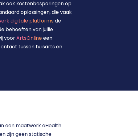
aak ook kostenbesparingen op 
tandaard oplossingen, die vaak 
rk digitale platforms
 de 
e behoeften van jullie 
j voor 
ArtsOnline
 een 
ontact tussen huisarts en 
an een maatwerk eHealth 
gen zijn geen statische 