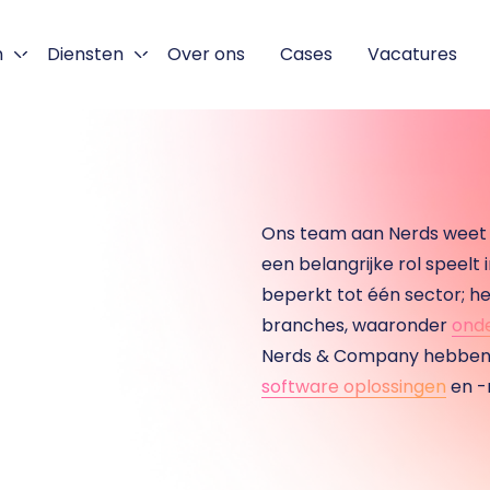
n
Diensten
Over ons
Cases
Vacatures
Ons team aan Nerds weet 
een belangrijke rol speelt
beperkt tot één sector; he
branches, waaronder 
onde
Nerds & Company hebben w
software oplossingen
 en 
xt