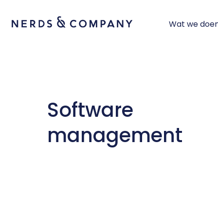
Wat we doe
Software 
management
Software ontwikkelen
IT consultancy
UI Design
Angular
Aan de slag met de juiste
maatwerk oplossing
UX Design
Designsprint
Vue/Nu