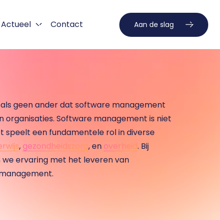
Actueel
Contact
Aan de slag
als geen ander dat software management 
 in organisaties. Software management is niet 
t speelt een fundamentele rol in diverse 
rwijs
, 
gezondheidszorg
, en 
overheid
. Bij 
e ervaring met het leveren van 
-management. 