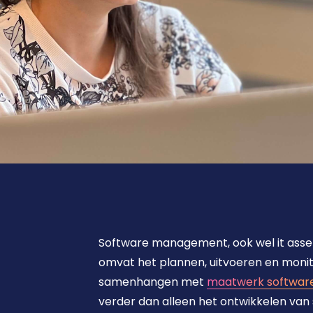
maatwerk software
28 januari 2026
Software management, ook wel it ass
omvat het plannen, uitvoeren en monitor
samenhangen met 
maatwerk softwar
verder dan alleen het ontwikkelen van 