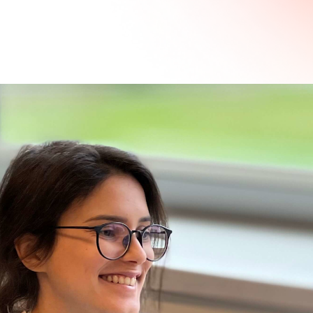
Digitale platformen
Smart industry
 Rails
Digitale portalen
Onderwijs
Applicaties
Overheid
Mobiele Apps
Gezondheidszorg
ipt
Integraties
Woningcorporaties
ERP-systemen
Bouw
API's
HR
Logistiek
Standaard software vs maatwerk
Horeca
software: De voordelen van maatw
software
Standaard software vs
maatwerk software: D
voordelen van