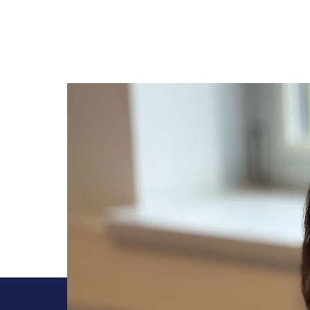
Customer journeys
Software koppelen
Prototyping
Ruby on
We laten systemen met elkaar
Data analyses
Gebruikerstesten
Elixir
communiceren
Design research
Design system
Flutter
Software doorontwikkelen
Blog
UX audits
Continuous integration
Typescr
Vanuit een roadmap verder
Lees inspirerende artikelen en
bouwen aan jouw doelen
praktische tips.
Podcast
Luister naar boeiende
gesprekken in onze eigen
NerdTalks.