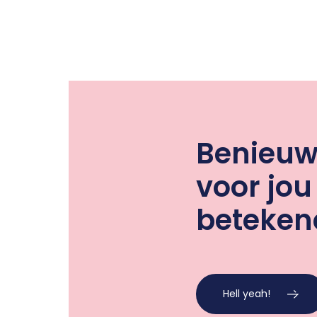
Benieuw
voor jo
beteken
Hell yeah!